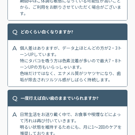
期間中はご体調も敏感になっている可能性が高いこと
から、ご利用をお断りさせていただく場合がございま
す。
Q
どのくらい白くなりますか?
A
個人差はありますが、データ上ほとんどの方が2・3ト
ーンUPしています。
特にタバコを吸う方は色素沈着が多いので最大7・8ト
ーンUPの方もいらっしゃいます。
色味だけではなく、エナメル質がツヤツヤになり、歯
垢が除去されツルツル感がしばらく持続します。
Q
一度行えば白い歯のままでいられますか?
A
日常生活をお送り戴く中で、お食事や喫煙などによっ
て汚れは再び付いていきます。
明るい状態を維持するためにも、月に1〜2回のケアを
推奨しております。